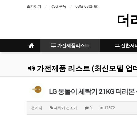
즐겨찾기
RSS 구독
08월 08일(토)
더
가전제품리스트
전환서
가전제품 리스트 (최신모델 업
LG 통돌이 세탁기 21KG 더리
관리자
세탁기 건조기
0
17572