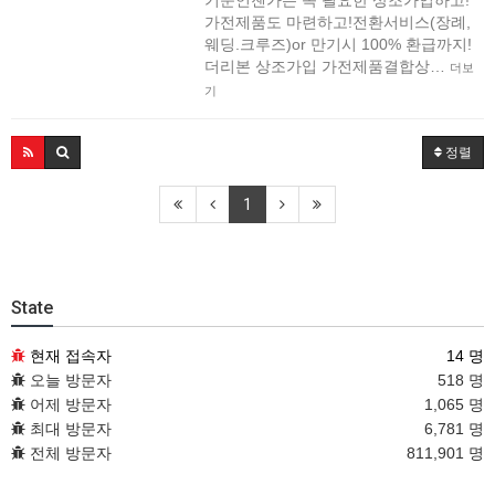
가전제품도 마련하고!전환서비스(장례,
웨딩.크루즈)or 만기시 100% 환급까지!
더리본 상조가입 가전제품결합상…
더보
기
정렬
1
State
현재 접속자
14 명
오늘 방문자
518 명
어제 방문자
1,065 명
최대 방문자
6,781 명
전체 방문자
811,901 명