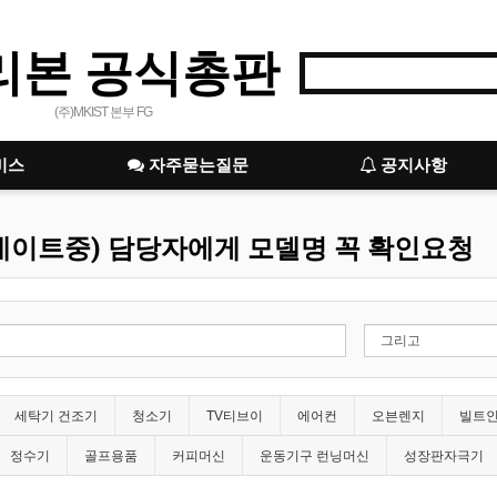
리본 공식총판
(주)MKIST 본부 FG
비스
자주묻는질문
공지사항
데이트중) 담당자에게 모델명 꼭 확인요청
세탁기 건조기
청소기
TV티브이
에어컨
오븐렌지
빌트
정수기
골프용품
커피머신
운동기구 런닝머신
성장판자극기