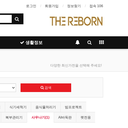
로그인
회원가입
정보찾기
접속 106
생활정보
다양한 최신가전을 선택해 주세요!
검색
인
식기세척기
음식물처리기
빔프로젝트
복부관리기
사우나기(1)
AI바둑판
펫전용