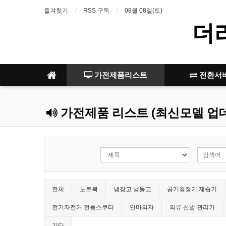
즐겨찾기
RSS 구독
08월 08일(토)
더
가전제품리스트
전환서
가전제품 리스트 (최신모델 업
전체
노트북
냉장고 냉동고
공기청정기 제습기
전기자전거 전동스쿠터
안마의자
의류 신발 관리기
기타