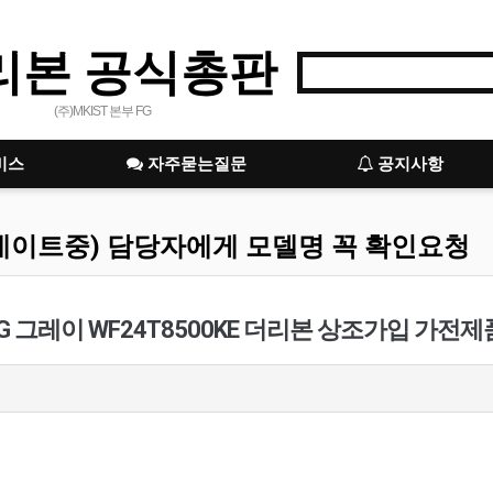
리본 공식총판
(주)MKIST 본부 FG
비스
자주묻는질문
공지사항
데이트중) 담당자에게 모델명 꼭 확인요청
G 그레이 WF24T8500KE 더리본 상조가입 가전제