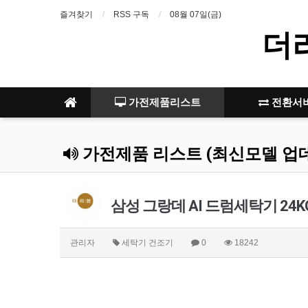
즐겨찾기
RSS 구독
08월 07일(금)
더
가전제품리스트
전환서
가전제품 리스트 (최신모델 업
삼성 그랑데 AI 드럼세탁기 24K
관리자
세탁기 건조기
0
18242