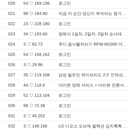
020
54.♡.169.196
로그인
021
98.♡.184.80
지금 이 순간 당신이 부자라는 증거 > 생활정보
022
23.♡.228.180
로그인
023
34.♡.193.60
장례식 1일차, 2일차, 3일차 순서대로 알아보기 > 생활정보
024
3.♡.82.72
푸디 음식물처리기 RFW-M1000 더리본 상조가입 가전제품 더블 브론즈 > 가전제품 결합상품
025
54.♡.158.162
로그인
026
3.♡.29.96
로그인
027
35.♡.119.108
삼성 빌트인 하이브리드 2구 인덕션+1구 더리본 상조가입 가전제품 > 가전제품 결합상품
028
44.♡.118.6
더리본 장례 서비스 > 더리본 전환서비스
029
52.♡.113.104
로그인
030
98.♡.72.38
로그인
031
3.♡.45.252
로그인
032
3.♡.148.166
LG 디오스 오브제 컬렉션 김치톡톡 뚜껑씩 김치냉장고 217L (색상선택) 더리본 상조가입 가전제품 더블 실버 > 가전제품 결합상품