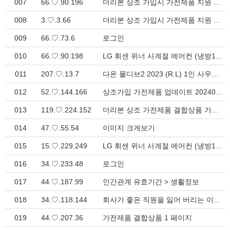
007
66.♡.90.196
더리본 상조 가입시 가전제품 지원 결합상품 리스트 업데이트 20250711 > 공지사항
008
3.♡.3.66
더리본 상조 가입시 가전제품 지원 결합상품 리스트 업데이트 20250711 > 공지사항{아이콘:bell-o}
009
66.♡.73.6
로그인
010
66.♡.90.198
LG 휘센 위너 사계절 에어컨 (냉방16평+난방12평) FW16HDWWA1 더리본 상조가입 가전제품 지원 > 가전제품 결합상품
011
207.♡.13.7
다온 몰디브2 2023 (R.L) 1인 사우나기 더리본 상조가입 가전제품 결합상품 더블 골드 > 가전제품 결합상품
012
52.♡.144.166
상조가입 가전제품 업데이트 20240419(더리본) > 공지사항{아이콘:bell-o}
013
119.♡.224.152
더리본 상조 가전제품 결합상품 가입신청
014
47.♡.55.54
이미지 크게보기
015
15.♡.229.249
LG 휘센 위너 사계절 에어컨 (냉방16평+난방12평) FW16HDWWA1 더리본 상조가입 가전제품 지원 > 가전제품 결합상품
016
34.♡.233.48
로그인
017
44.♡.187.99
인간관계 유효기간 > 생활정보
018
34.♡.118.144
회사가 좋은 직원을 잃어 버리는 이유 그래서 떠난다 > 생활정보
019
44.♡.207.36
가전제품 결합상품 1 페이지