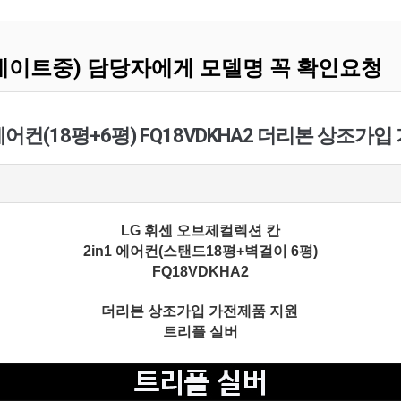
데이트중) 담당자에게 모델명 꼭 확인요청
 에어컨(18평+6평) FQ18VDKHA2 더리본 상조가
LG 휘센 오브제컬렉션 칸
2in1 에어컨(스탠드18평+벽걸이 6평)
FQ18VDKHA2
더리본 상조가입 가전제품 지원
트리플 실버